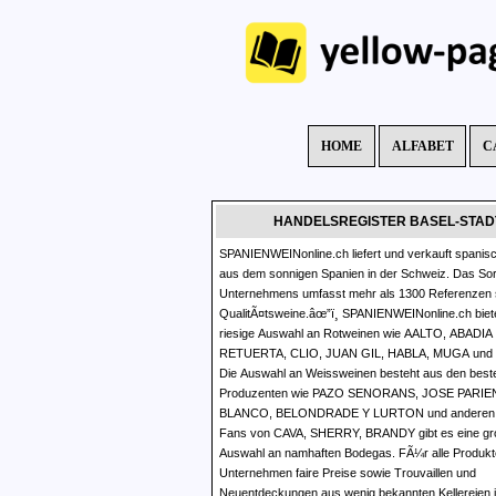
HOME
ALFABET
C
HANDELSREGISTER BASEL-STAD
SPANIENWEINonline.ch liefert und verkauft spanis
aus dem sonnigen Spanien in der Schweiz. Das Sor
Unternehmens umfasst mehr als 1300 Referenzen 
QualitÃ¤tsweine.âœ”ï¸ SPANIENWEINonline.ch biete
riesige Auswahl an Rotweinen wie AALTO, ABADIA
RETUERTA, CLIO, JUAN GIL, HABLA, MUGA und 
Die Auswahl an Weissweinen besteht aus den best
Produzenten wie PAZO SENORANS, JOSE PARIE
BLANCO, BELONDRADE Y LURTON und anderen
Fans von CAVA, SHERRY, BRANDY gibt es eine gr
Auswahl an namhaften Bodegas. FÃ¼r alle Produkte
Unternehmen faire Preise sowie Trouvaillen und
Neuentdeckungen aus wenig bekannten Kellereien 