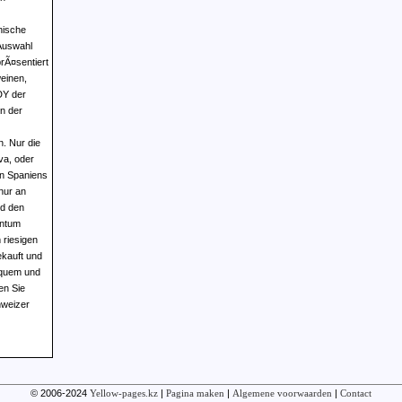
nische
 Auswahl
rÃ¤sentiert
einen,
DY der
n der
n. Nur die
va, oder
n Spaniens
nur an
nd den
entum
 riesigen
ekauft und
equem und
en Sie
hweizer
© 2006-2024
Yellow-pages.kz
|
Pagina maken
|
Algemene voorwaarden
|
Contact