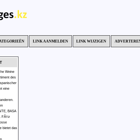
ATEGORIEËN
LINK AANMELDEN
LINK WIJZIGEN
ADVERTERE
T
che Weine
timent des
spanischer
t eine
anderen.
en
NTE, BASA
. FÃ¼r
osse
 bietet das
in