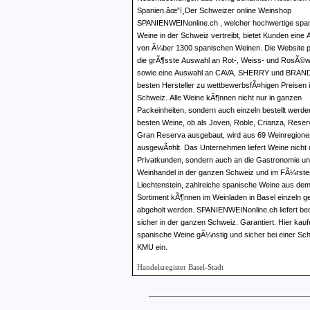
Spanien.âœ”ï¸Der Schweizer online Weinshop
SPANIENWEINonline.ch , welcher hochwertige spa
Weine in der Schweiz vertreibt, bietet Kunden eine
von Ã¼ber 1300 spanischen Weinen. Die Website p
die grÃ¶sste Auswahl an Rot-, Weiss- und RosÃ©w
sowie eine Auswahl an CAVA, SHERRY und BRAN
besten Hersteller zu wettbewerbsfÃ¤higen Preisen i
Schweiz. Alle Weine kÃ¶nnen nicht nur in ganzen
Packeinheiten, sondern auch einzeln bestellt werde
besten Weine, ob als Joven, Roble, Crianza, Reser
Gran Reserva ausgebaut, wird aus 69 Weinregione
ausgewÃ¤hlt. Das Unternehmen liefert Weine nicht 
Privatkunden, sondern auch an die Gastronomie u
Weinhandel in der ganzen Schweiz und im FÃ¼rst
Liechtenstein, zahlreiche spanische Weine aus dem
Sortiment kÃ¶nnen im Weinladen in Basel einzeln g
abgeholt werden. SPANIENWEINonline.ch liefert b
sicher in der ganzen Schweiz. Garantiert. Hier kauf
spanische Weine gÃ¼nstig und sicher bei einer Sc
KMU ein.
Handelsregister Basel-Stadt